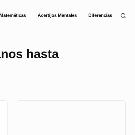
SHO
 Matemáticas
Acertijos Mentales
Diferencias
SEC
SID
tanos hasta
Sidebar
Widget
Area