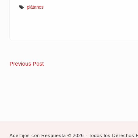
plátanos
Navegación
Chiste
Previous Post
de
del
celular
entradas
Acertijos con Respuesta © 2026 · Todos los Derechos