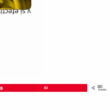
80
Pin
80
SHARES