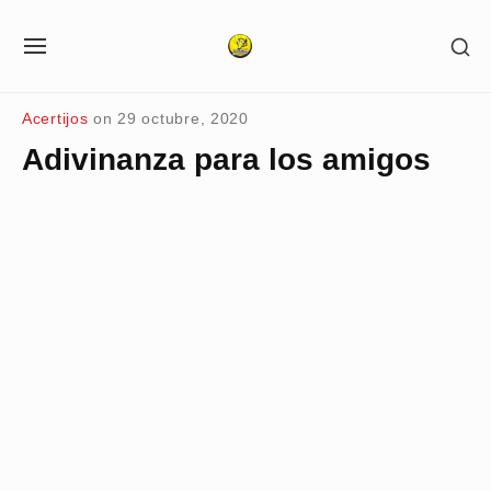
Skip
SH
to
SITE
SE
NAVIGATION
content
SI
Site Navigation
Acertijos
on
29 octubre, 2020
Adivinanza para los amigos