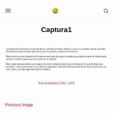
Skip
SH
to
SITE
SE
NAVIGATION
content
SI
Site Navigation
Captura1
Full resolution (736 × 167)
Previous Image