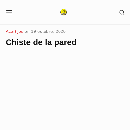
Skip
SH
to
SITE
SE
NAVIGATION
content
SI
Site Navigation
Acertijos
on
19 octubre, 2020
Chiste de la pared