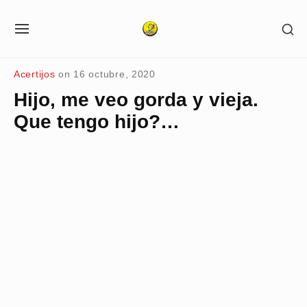
Skip
SH
to
SITE
SE
NAVIGATION
content
SI
Site Navigation
Acertijos
on
16 octubre, 2020
Hijo, me veo gorda y vieja.
Que tengo hijo?…