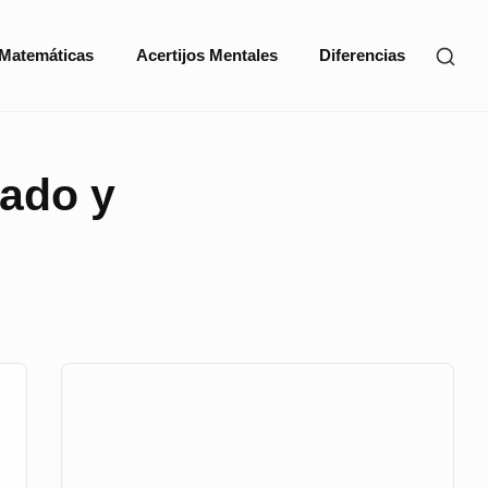
SHO
 Matemáticas
Acertijos Mentales
Diferencias
SEC
SID
cado y
Sidebar
Widget
Area