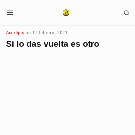
Skip
SH
to
SITE
SE
NAVIGATION
content
SI
Site Navigation
Acertijos
on
17 febrero, 2021
Si lo das vuelta es otro