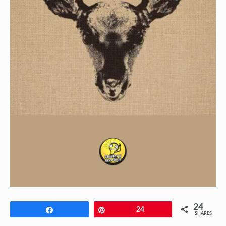
24
Share
Pin
24
SHARES