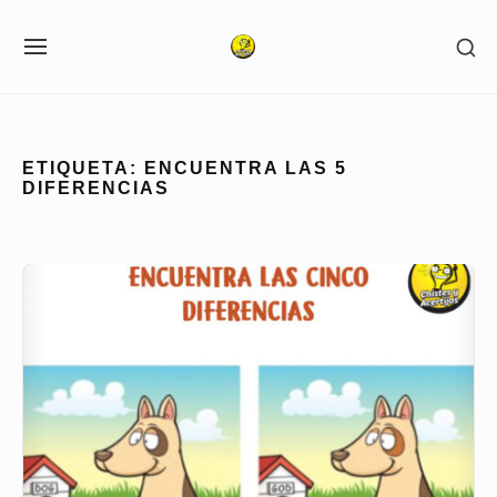
Skip
SH
to
SITE
SE
NAVIGATION
content
SI
Site Navigation
ETIQUETA:
ENCUENTRA LAS 5
DIFERENCIAS
Encuentra
las
5
diferencias
en
la
imagen