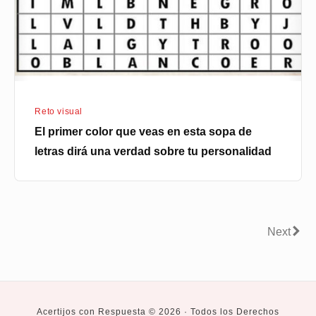
esta
sopa
de
letras
dirá
Reto visual
una
El primer color que veas en esta sopa de
verdad
letras dirá una verdad sobre tu personalidad
sobre
tu
personalidad
Paginación
Next
Next
de
entradas
Acertijos con Respuesta © 2026 · Todos los Derechos