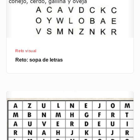
Reto visual
Reto: sopa de letras
El
primer
color
que
veas
en