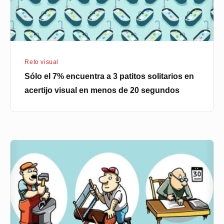
solitarios
en
acertijo
visual
Reto visual
en
Sólo el 7% encuentra a 3 patitos solitarios en
menos
acertijo visual en menos de 20 segundos
de
20
segundos
Cuál
de
ellos
es
zurdo?