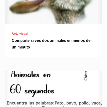
menos
de
un
minuto
Reto visual
Comparte si ves dos animales en menos de
un minuto
Reto:
sopa
de
letras