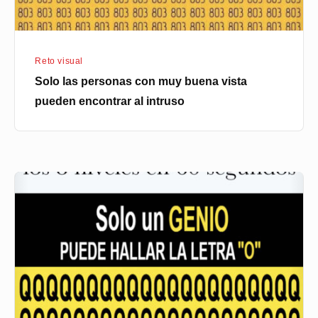
encontrar
al
intruso
Reto visual
Solo las personas con muy buena vista
pueden encontrar al intruso
TE
RETO!!..El
95%
de
las
personas
no