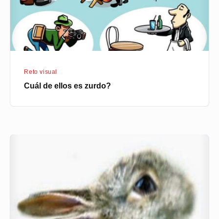
Reto visual
Cuál de ellos es zurdo?
Comparte
si
ves
dos
animales
en