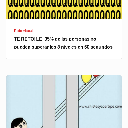
pueden
superar
los
8
Reto visual
niveles
TE RETO!!..El 95% de las personas no
en
pueden superar los 8 niveles en 60 segundos
60
segundos
Que
globo
sostiene
el
niño?