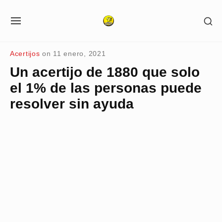
Skip
SH
to
SITE
SE
NAVIGATION
content
SI
Site Navigation
Acertijos
on
11 enero, 2021
Un acertijo de 1880 que solo
el 1% de las personas puede
resolver sin ayuda