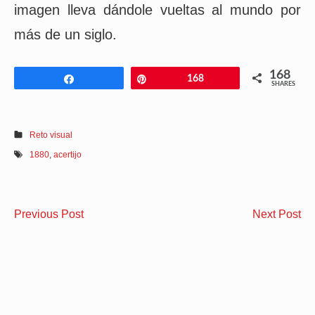
imagen lleva dándole vueltas al mundo por
más de un siglo.
168
Share
Pin
168
SHARES
Reto visual
1880
,
acertijo
Navegación
Encuentra
¿C
Previous Post
Next Post
de
el
tig
gato
ve
entradas
Sidebar
camuflado
en
Widget
en
es
la
im